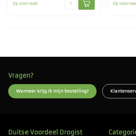
Op voorraad
Op voorraa
Vragen?
Wanneer krijg ik mijn bestelling?
Klantenser
Duitse Voordeel Drogist
Categori