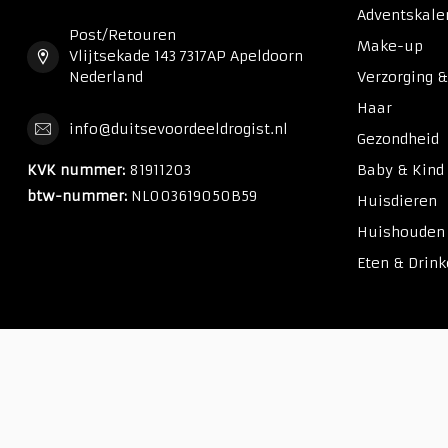
Adventskale
Post/Retouren
Make-up
Vlijtsekade 143 7317AP Apeldoorn
Nederland
Verzorging 
Haar
info@duitsevoordeeldrogist.nl
Gezondheid
KVK nummer:
81911203
Baby & Kind
btw-nummer:
NL003619050B59
Huisdieren
Huishouden
Eten & Drin