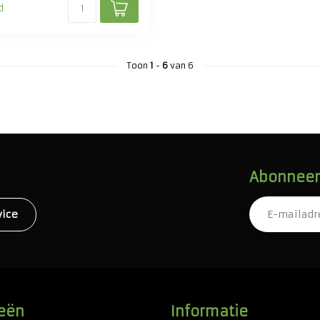
d
Toon
1
-
6
van 6
Abonneer 
vice
eën
Informatie