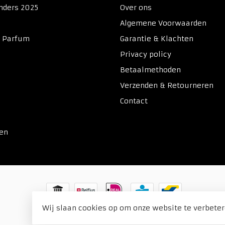
nders 2025
Over ons
Algemene Voorwaarden
& Parfum
Garantie & Klachten
Privacy policy
Betaalmethoden
Verzenden & Retourneren
Contact
ken
Wij slaan cookies op om onze website te verbeter
© Copyright 2026 Duitse Voordeel Drogist