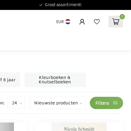
Groot assortiment!
0
EUR
Kleurboeken &
f 6 jaar
Knutselboeken
on:
Filters