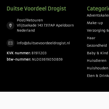
Duitse Voordeel Drogist
Categori
Adventskale
Post/Retouren
Make-up
Vlijtsekade 143 7317AP Apeldoorn
Nederland
Verzorging 
Haar
info@duitsevoordeeldrogist.nl
Gezondheid
KVK nummer:
81911203
Baby & Kind
btw-nummer:
NL003619050B59
Huisdieren
Huishouden
Eten & Drin