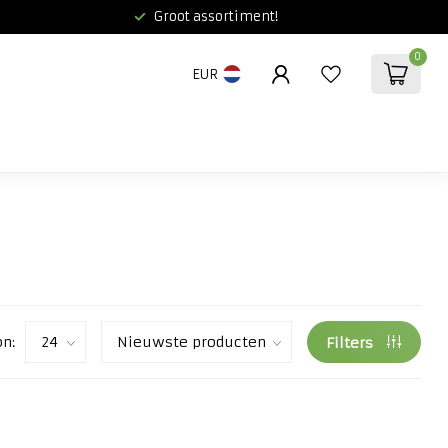
Groot assortiment!
0
EUR
on:
Filters