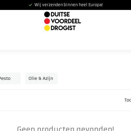
Wij verzenden binnen heel Europa!
Pesto
Olie & Azijn
To
Geen producten gevonden!