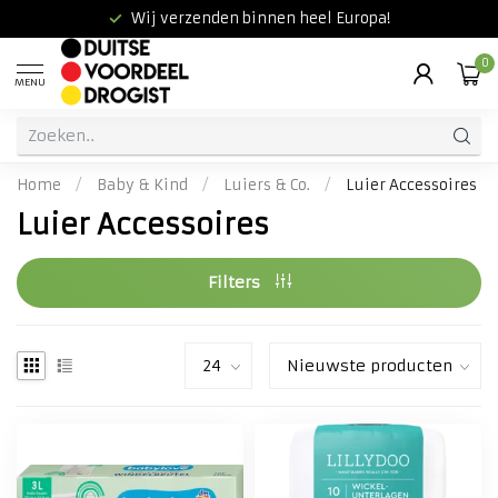
Wij verzenden binnen heel Europa!
0
MENU
Home
/
Baby & Kind
/
Luiers & Co.
/
Luier Accessoires
Luier Accessoires
Filters