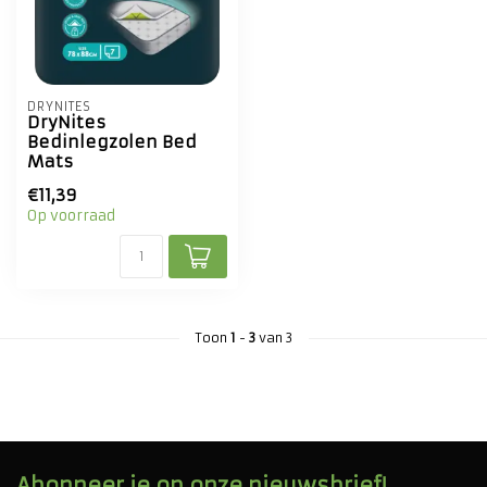
DRYNITES
DryNites
Bedinlegzolen Bed
Mats
€11,39
Op voorraad
Toon
1
-
3
van 3
Abonneer je op onze nieuwsbrief!