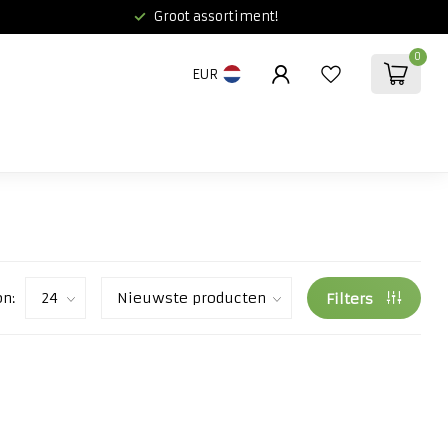
Groot assortiment!
0
EUR
on:
Filters