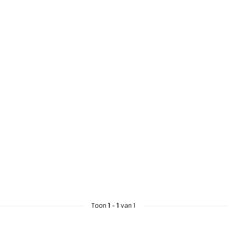
Toon
1
-
1
van 1