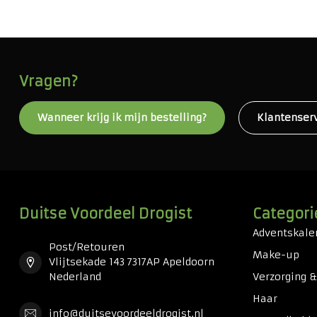
Vragen?
Wanneer krijg ik mijn bestelling?
Klantenser
Duitse Voordeel Drogist
Categori
Adventskale
Post/Retouren
Make-up
Vlijtsekade 143 7317AP Apeldoorn
Nederland
Verzorging 
Haar
info@duitsevoordeeldrogist.nl