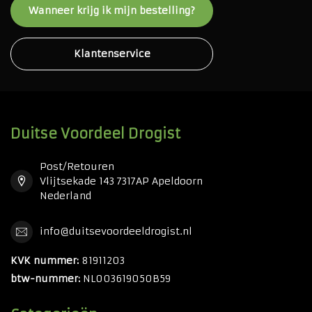
Wanneer krijg ik mijn bestelling?
Klantenservice
Duitse Voordeel Drogist
Post/Retouren
Vlijtsekade 143 7317AP Apeldoorn
Nederland
info@duitsevoordeeldrogist.nl
KVK nummer:
81911203
btw-nummer:
NL003619050B59