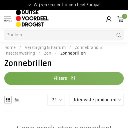
Wij verzenden binnen heel Europa!
0
MENU
Home
/
Verzorging & Parfum
/
Zonnebrand &
Insectenwering
/
Zon
/
Zonnebrillen
Zonnebrillen
Filters