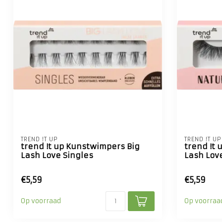
TREND !T UP
TREND !T UP
trend !t up Kunstwimpers Big
trend !t
Lash Love Singles
Lash Love
€5,59
€5,59
Op voorraad
Op voorraa