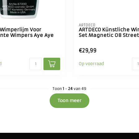
ARTDECO
Wimperlijm Voor
ARTDECO Künstliche W
nte Wimpers Aye Aye
Set Magnetic 08 Street
€29,99
d
Op voorraad
Toon
1
-
24
van 49
Toon meer