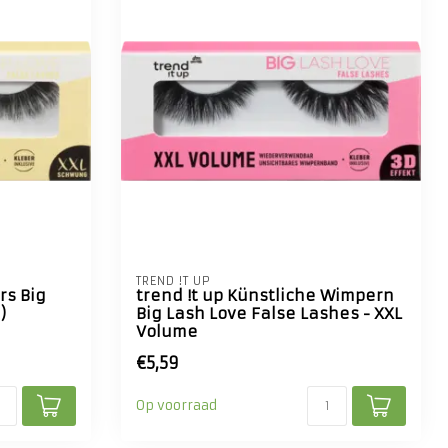
TREND !T UP
rs Big
trend !t up Künstliche Wimpern
)
Big Lash Love False Lashes - XXL
Volume
€5,59
Op voorraad