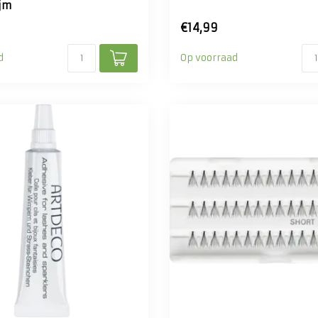
jm
€14,99
d
Op voorraad