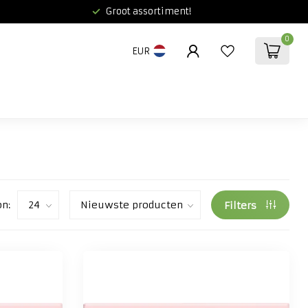
Groot assortiment!
0
EUR
on:
Filters