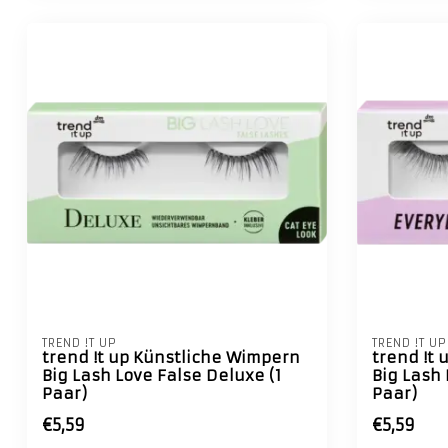
TREND !T UP
TREND !T UP
trend !t up Künstliche Wimpern
trend !t
Big Lash Love False Deluxe (1
Big Lash 
Paar)
Paar)
€5,59
€5,59