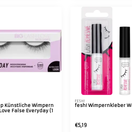
FESH!
 up Künstliche Wimpern
fesh! Wimpernkleber W
Love False Everyday (1
€5,19