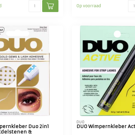
d
Op voorraad
DUO
ernkleber Duo 2in1
DUO Wimpernkleber Act
Edelstenen &