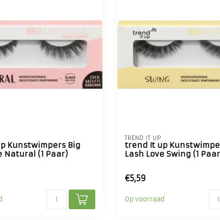
TREND !T UP
 up Kunstwimpers Big
trend !t up Kunstwimpe
 Natural (1 Paar)
Lash Love Swing (1 Paar
€5,59
d
Op voorraad