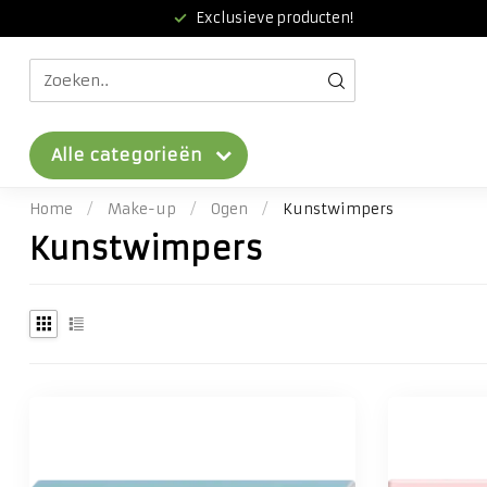
Exclusieve producten!
Alle categorieën
Home
/
Make-up
/
Ogen
/
Kunstwimpers
Kunstwimpers