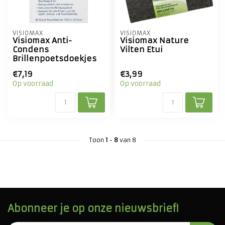
VISIOMAX
VISIOMAX
Visiomax Anti-
Visiomax Nature
Condens
Vilten Etui
Brillenpoetsdoekjes
€7,19
€3,99
Op voorraad
Op voorraad
Toon
1
-
8
van 8
Abonneer je op onze nieuwsbrief!