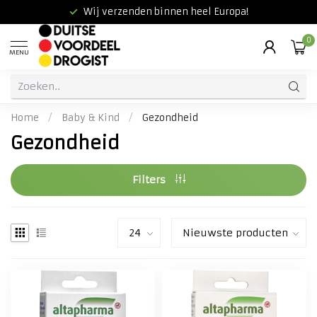
Wij verzenden binnen heel Europa!
0
MENU
Home
/
Baby & Kind
/
Gezondheid
Gezondheid
Filters