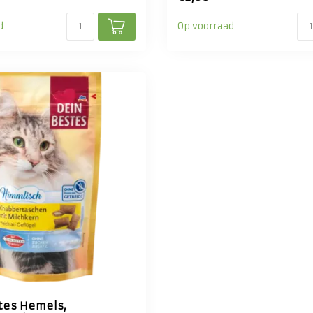
d
Op voorraad
S
tes Hemels,