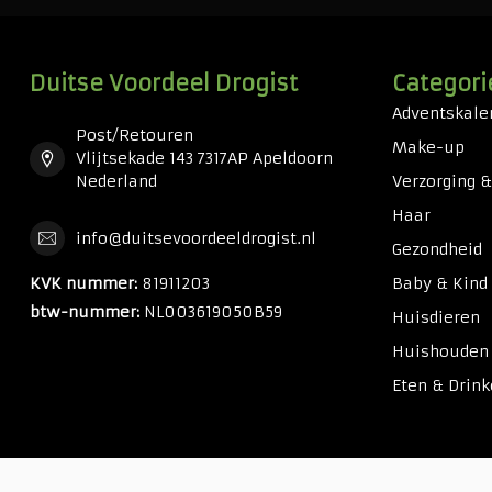
Duitse Voordeel Drogist
Categori
Adventskale
Post/Retouren
Make-up
Vlijtsekade 143 7317AP Apeldoorn
Nederland
Verzorging 
Haar
info@duitsevoordeeldrogist.nl
Gezondheid
KVK nummer:
81911203
Baby & Kind
btw-nummer:
NL003619050B59
Huisdieren
Huishouden
Eten & Drin