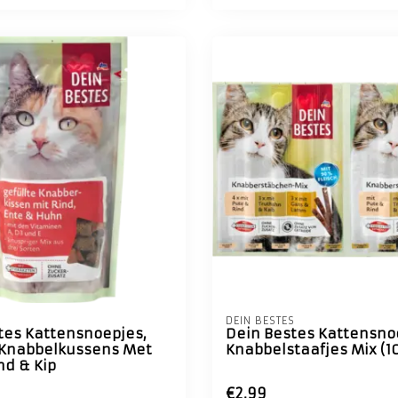
S
DEIN BESTES
tes Kattensnoepjes,
Dein Bestes Kattensno
Knabbelkussens Met
Knabbelstaafjes Mix (10
nd & Kip
€2,99