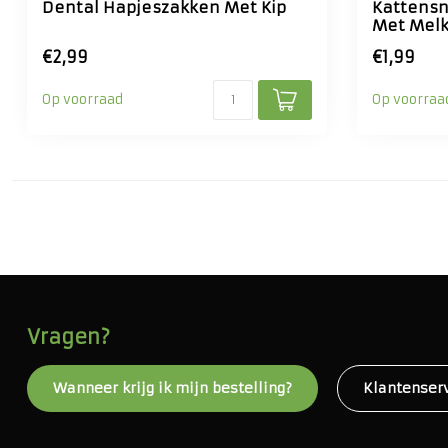
Dental Hapjeszakken Met Kip
Kattensn
Met Melk
€2,99
€1,99
Op voorraad
Op voorraa
Vragen?
Wanneer krijg ik mijn bestelling?
Klantenser