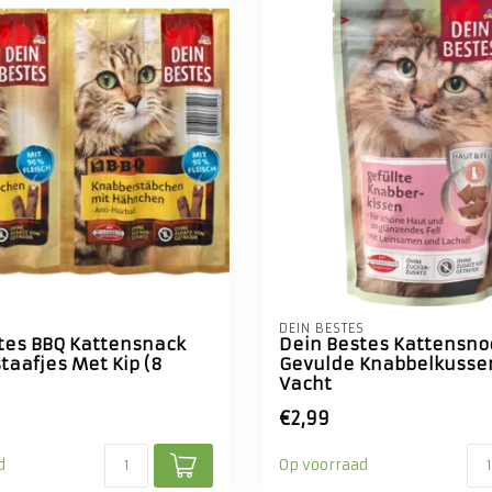
S
DEIN BESTES
tes BBQ Kattensnack
Dein Bestes Kattensno
taafjes Met Kip (8
Gevulde Knabbelkusse
Vacht
€2,99
d
Op voorraad