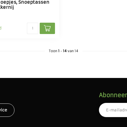
oepjes, Snoeptassen
kernij
d
Toon
1
-
14
van 14
Abonneer 
vice