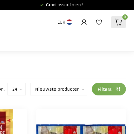
Groot assortiment!
0
EUR
on:
Filters