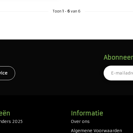
Toon
1
-
6
van 6
Abonneer 
vice
eën
Informatie
nders 2025
Over ons
Algemene Voorwaarden