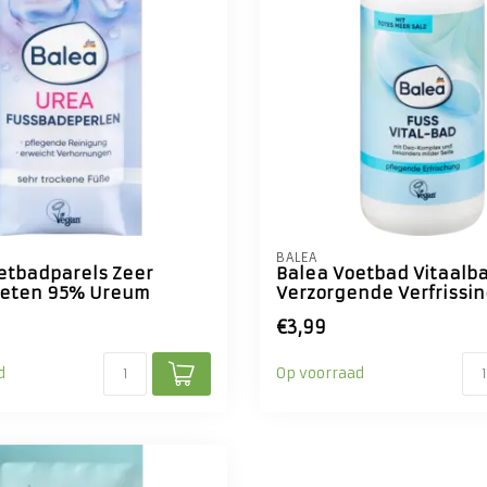
BALEA
etbadparels Zeer
Balea Voetbad Vitaalb
oeten 95% Ureum
Verzorgende Verfrissi
€3,99
d
Op voorraad