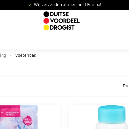
Wij verzenden binnen heel Europa!
ing
/
Voetenbad
To