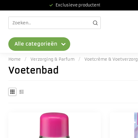
Exclusieve producten!
Alle categorieën
Home
/
Verzorging & Parfum
/
Voetcrème & Voetverzorg
Voetenbad