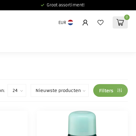
Groot assortiment!
0
EUR
on:
Filters