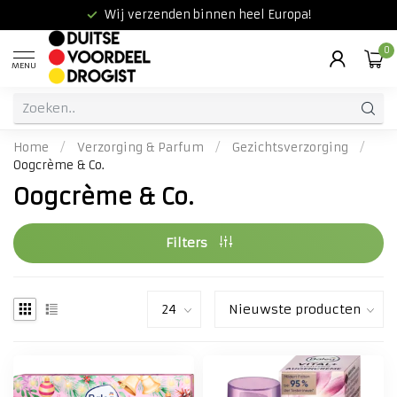
Wij verzenden binnen heel Europa!
0
MENU
Home
/
Verzorging & Parfum
/
Gezichtsverzorging
/
Oogcrème & Co.
Oogcrème & Co.
Filters