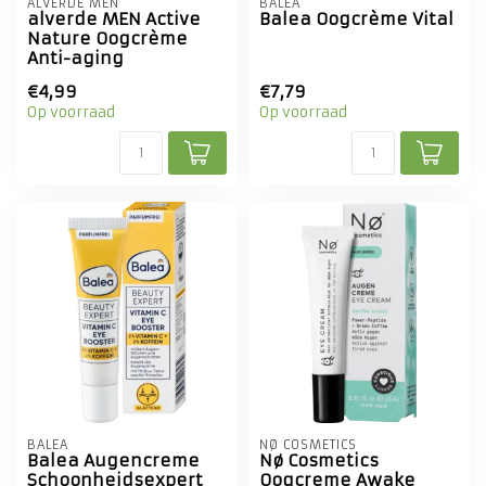
ALVERDE MEN
BALEA
alverde MEN Active
Balea Oogcrème Vital
Nature Oogcrème
Anti-aging
€4,99
€7,79
Op voorraad
Op voorraad
BALEA
NØ COSMETICS
Balea Augencreme
Nø Cosmetics
Schoonheidsexpert
Oogcreme Awake