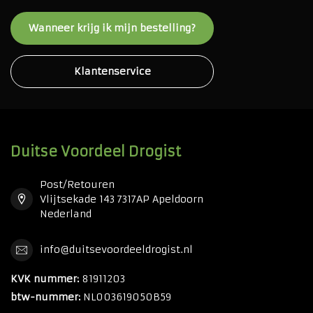
Wanneer krijg ik mijn bestelling?
Klantenservice
Duitse Voordeel Drogist
Post/Retouren
Vlijtsekade 143 7317AP Apeldoorn
Nederland
info@duitsevoordeeldrogist.nl
KVK nummer:
81911203
btw-nummer:
NL003619050B59