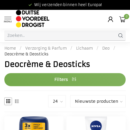
Wij verzenden binnen heel Europa!
0
MENU
Home
/
Verzorging & Parfum
/
Lichaam
/
Deo
/
Deocrème & Deosticks
Deocrème & Deosticks
Filters