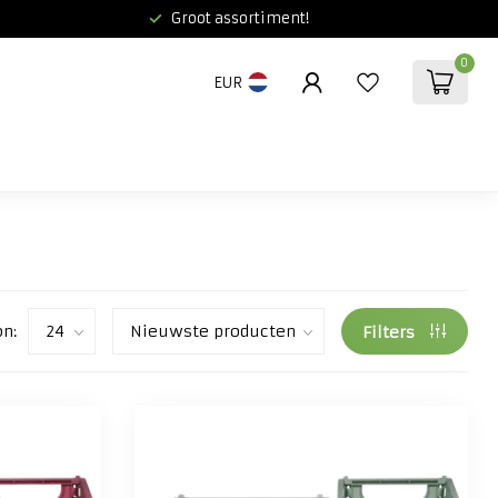
Groot assortiment!
0
EUR
on:
Filters