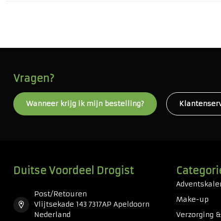
Vragen?
Wanneer krijg ik mijn bestelling?
Klantenser
Duitse Voordeel Drogist
Categori
Adventskale
Post/Retouren
Make-up
Vlijtsekade 143 7317AP Apeldoorn
Nederland
Verzorging 