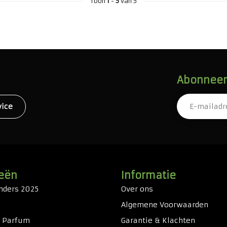
Toon
1
-
5
van 5
Abonneer 
vice
eën
Informatie
nders 2025
Over ons
Algemene Voorwaarden
& Parfum
Garantie & Klachten