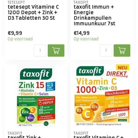
TETESEPT
TAXOFIT
tetesept Vitamine C
taxofit Immun +
1200 Depot + Zink +
Energie
D3 Tabletten 30 St
Drinkampullen
Immuunkuur 7st
€9,99
€14,99
Op voorraad
Op voorraad
TAXOFIT
TAXOFIT
taxofit Zink +
taxofit Vitamine C +