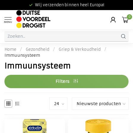
Wij verzenden binnen heel Europa!
0
MENU
Home
/
Gezondheid
/
Griep & Verkoudheid
/
Immuunsysteem
Immuunsysteem
Filters