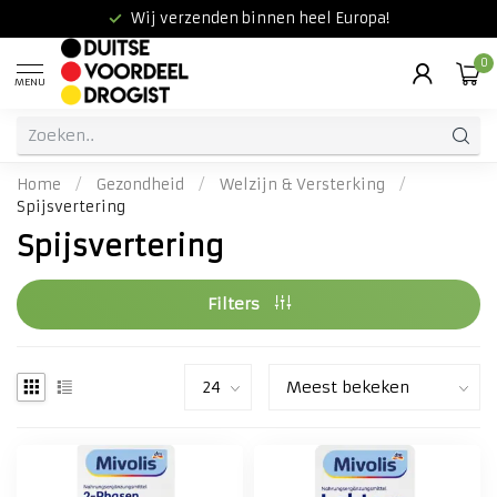
Wij verzenden binnen heel Europa!
0
MENU
Home
/
Gezondheid
/
Welzijn & Versterking
/
Spijsvertering
Spijsvertering
Filters