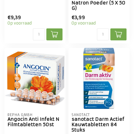
Natron Poeder (5 X 50
G)
€9,39
€3,99
Op voorraad
Op voorraad
REPHA GMBH
SANOTACT
Angocin Anti Infekt N
sanotact Darm Actief
Filmtabletten 50st
Kauwtabletten 84
Stuks