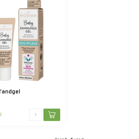
Tandgel
d