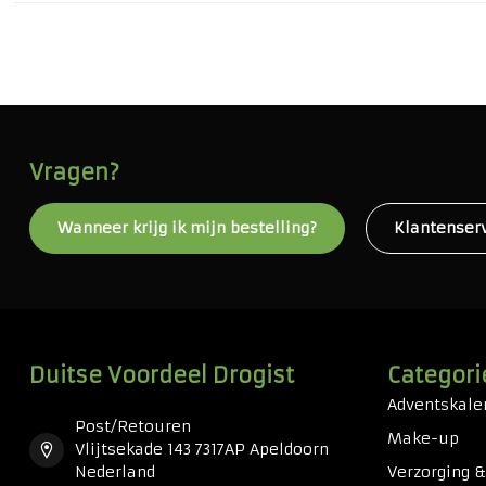
Vragen?
Wanneer krijg ik mijn bestelling?
Klantenser
Duitse Voordeel Drogist
Categori
Adventskale
Post/Retouren
Make-up
Vlijtsekade 143 7317AP Apeldoorn
Nederland
Verzorging 