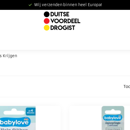
Wij verzenden binnen heel Europa!
s Krijgen
To