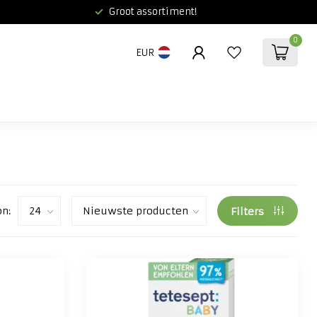
Groot assortiment!
0
EUR
on:
Filters