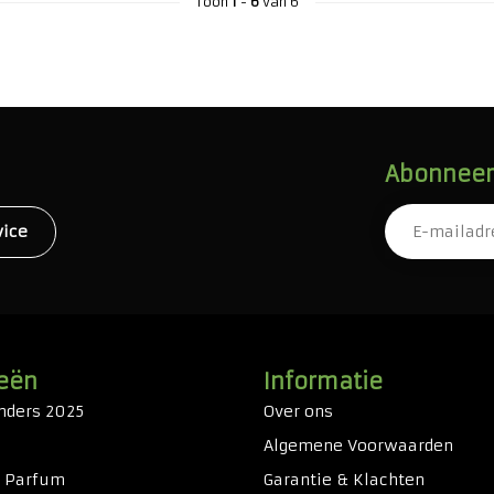
Toon
1
-
6
van 6
Abonneer 
vice
eën
Informatie
nders 2025
Over ons
Algemene Voorwaarden
& Parfum
Garantie & Klachten