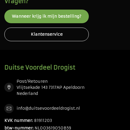
Vragen?
Wanneer krijg ik mijn bestelling?
Klantenservice
Duitse Voordeel Drogist
Post/Retouren
Vlijtsekade 143 7317AP Apeldoorn
Nederland
info@duitsevoordeeldrogist.nl
KVK nummer:
81911203
btw-nummer:
NL003619050B59