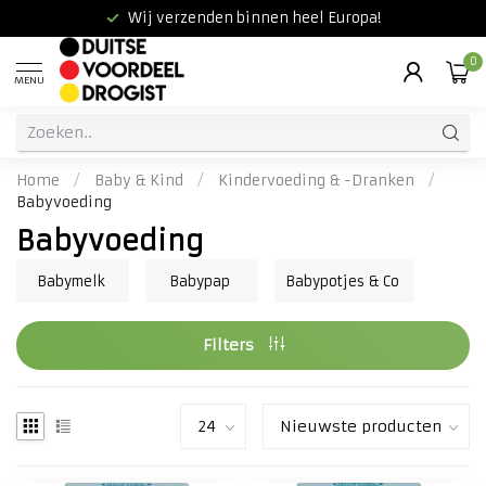
Wij verzenden binnen heel Europa!
0
MENU
Home
/
Baby & Kind
/
Kindervoeding & -Dranken
/
Babyvoeding
Babyvoeding
Babymelk
Babypap
Babypotjes & Co
Filters