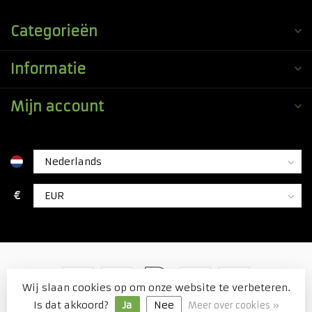
Categorieën
Informatie
Mijn account
€
Wij slaan cookies op om onze website te verbeteren.
© Copyright 2026 Duitse Voordeel Drogist
Is dat akkoord?
Ja
Nee
Meer over cookies »