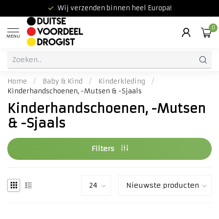
Wij verzenden binnen heel Europa!
0
MENU
Home
/
Baby & Kind
/
Kinderkleding
/
Kinderhandschoenen, -Mutsen & -Sjaals
Kinderhandschoenen, -Mutsen
& -Sjaals
Filters