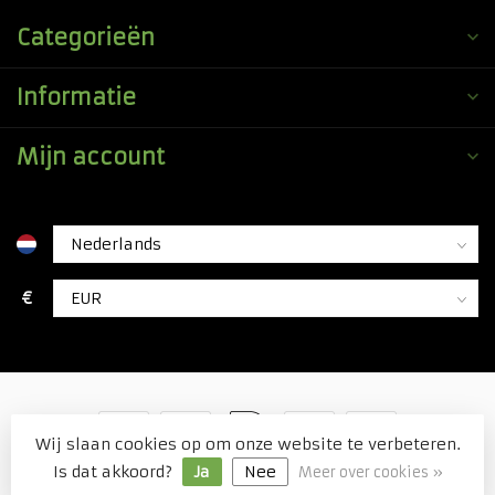
Categorieën
Informatie
Mijn account
€
Wij slaan cookies op om onze website te verbeteren.
© Copyright 2026 Duitse Voordeel Drogist
Is dat akkoord?
Ja
Nee
Meer over cookies »