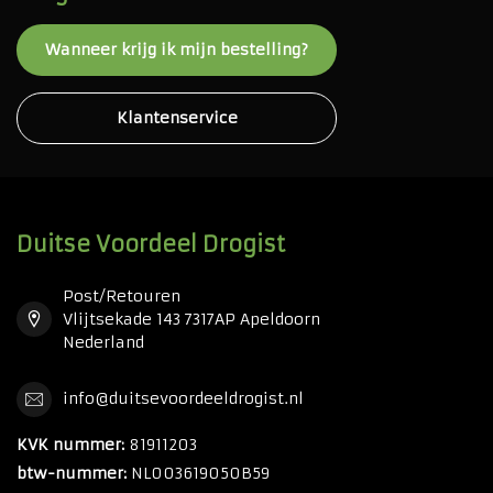
Wanneer krijg ik mijn bestelling?
Klantenservice
Duitse Voordeel Drogist
Post/Retouren
Vlijtsekade 143 7317AP Apeldoorn
Nederland
info@duitsevoordeeldrogist.nl
KVK nummer:
81911203
btw-nummer:
NL003619050B59