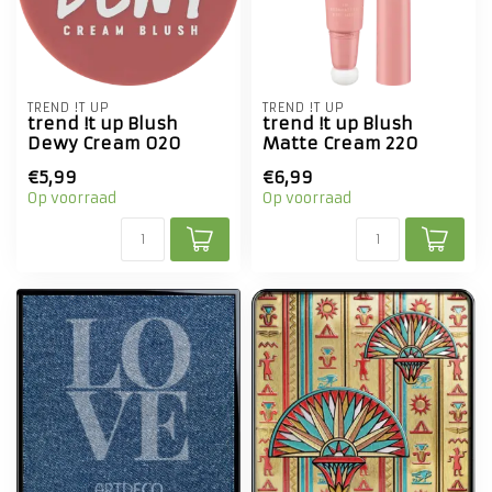
TREND !T UP
TREND !T UP
trend !t up Blush
trend !t up Blush
Dewy Cream 020
Matte Cream 220
€5,99
€6,99
Op voorraad
Op voorraad