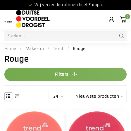
Wij verzenden binnen heel Europa!
0
MENU
Home
/
Make-up
/
Teint
/
Rouge
Rouge
Filters