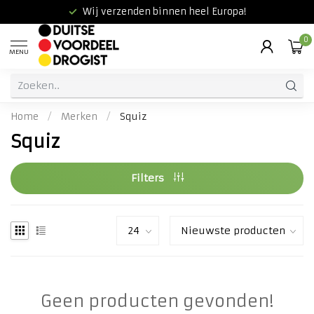
Wij verzenden binnen heel Europa!
0
MENU
Home
/
Merken
/
Squiz
Squiz
Filters
Geen producten gevonden!