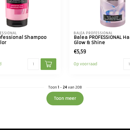
ESSIONAL
BALEA PROFESSIONAL
ofessional Shampoo
Balea PROFESSIONAL Ha
lor
Glow & Shine
€5,59
d
Op voorraad
Toon
1
-
24
van 208
Toon meer