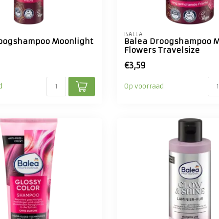
BALEA
roogshampoo Moonlight
Balea Droogshampoo M
Flowers Travelsize
€3,59
d
Op voorraad