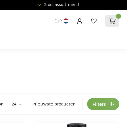
Groot assortiment!
0
EUR
on:
Filters