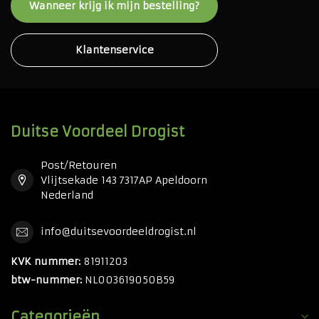
Wanneer krijg ik mijn bestelling?
Klantenservice
Duitse Voordeel Drogist
Post/Retouren
Vlijtsekade 143 7317AP Apeldoorn
Nederland
info@duitsevoordeeldrogist.nl
KVK nummer:
81911203
btw-nummer:
NL003619050B59
Categorieën