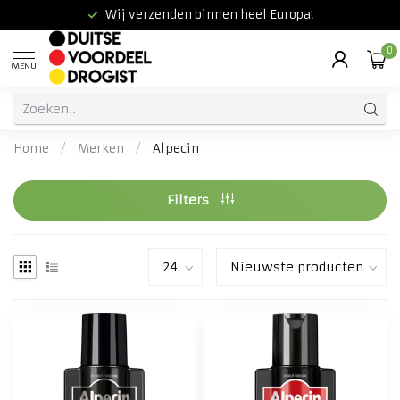
Wij verzenden binnen heel Europa!
0
MENU
Home
/
Merken
/
Alpecin
Filters