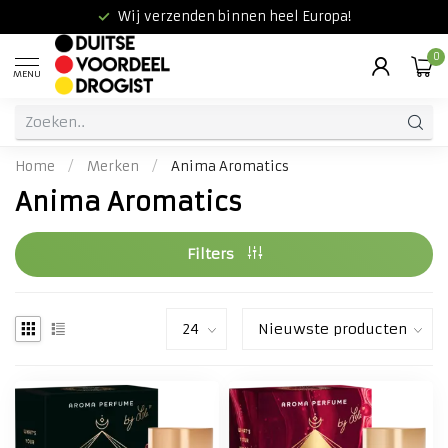
Wij verzenden binnen heel Europa!
0
MENU
Home
/
Merken
/
Anima Aromatics
Anima Aromatics
Filters