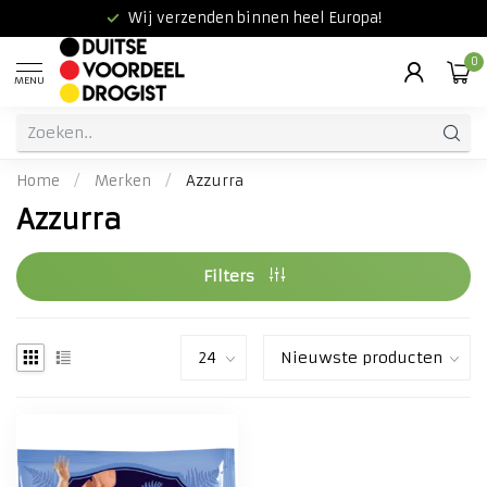
Wij verzenden binnen heel Europa!
0
MENU
Home
/
Merken
/
Azzurra
Azzurra
Filters