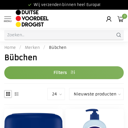
Wij verzenden binnen heel Europa!
0
MENU
Home
/
Merken
/
Bübchen
Bübchen
Filters