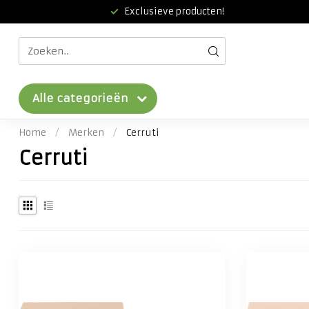
Exclusieve producten!
Alle categorieën
Home
/
Merken
/
Cerruti
Cerruti