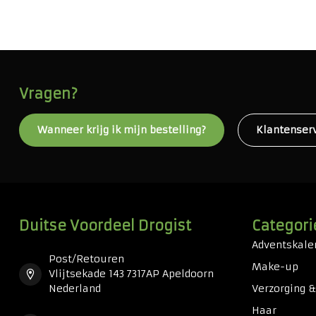
Vragen?
Wanneer krijg ik mijn bestelling?
Klantenser
Duitse Voordeel Drogist
Categori
Adventskale
Post/Retouren
Make-up
Vlijtsekade 143 7317AP Apeldoorn
Nederland
Verzorging 
Haar