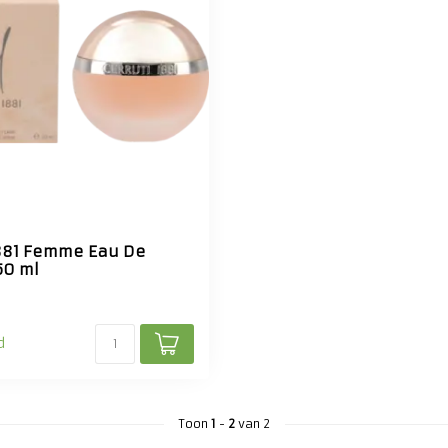
1881 Femme Eau De
50 ml
d
Toon
1
-
2
van 2