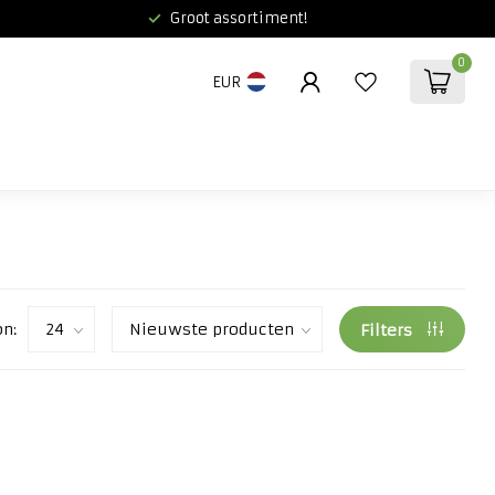
Groot assortiment!
0
EUR
on:
Filters