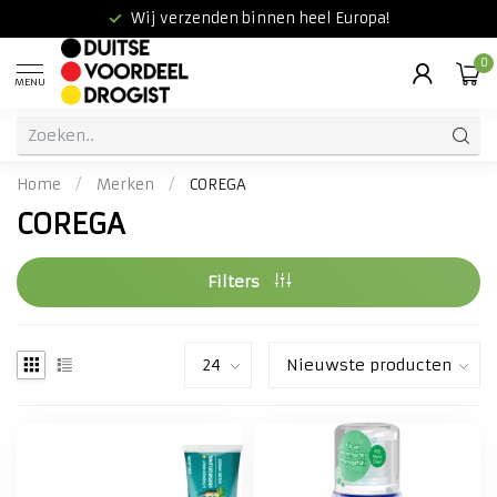
Wij verzenden binnen heel Europa!
0
MENU
Home
/
Merken
/
COREGA
COREGA
Filters