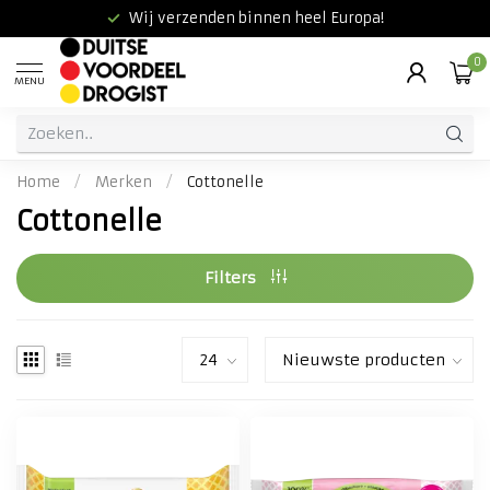
Wij verzenden binnen heel Europa!
0
MENU
Home
/
Merken
/
Cottonelle
Cottonelle
Filters