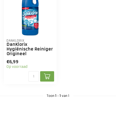
DANKLORIX
DanKlorix
Hygiënische Reiniger
Origineel
€6,99
Op voorraad
Toon
1
-
1
van 1