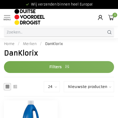
Wij verzenden binnen heel Europa!
0
MENU
Home
/
Merken
/
DanKlorix
DanKlorix
Filters