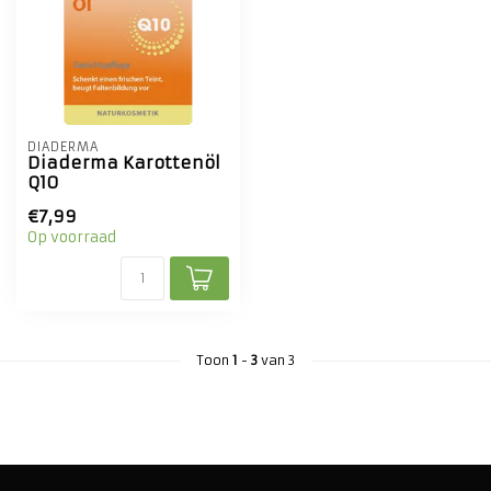
DIADERMA
Diaderma Karottenöl
Q10
€7,99
Op voorraad
Toon
1
-
3
van 3