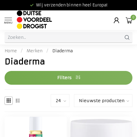
Wij verzenden binnen heel Europa!
0
MENU
Home
/
Merken
/
Diaderma
Diaderma
Filters