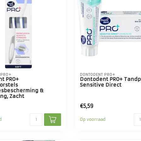
 PRO+
DONTODENT PRO+
nt PRO+
Dontodent PRO+ Tandp
rstels
Sensitive Direct
esbescherming &
ing, Zacht
€5,59
d
Op voorraad