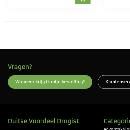
Vragen?
Wanneer krijg ik mijn bestelling?
Klantenser
Duitse Voordeel Drogist
Categori
Adventskale