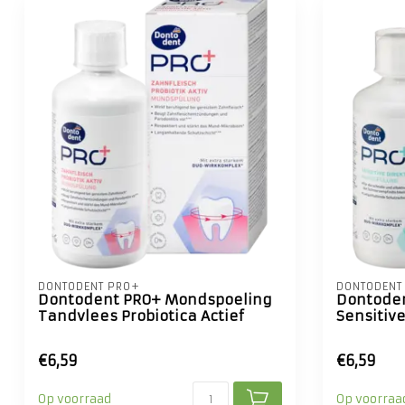
DONTODENT PRO+
DONTODENT
Dontodent PRO+ Mondspoeling
Dontode
Tandvlees Probiotica Actief
Sensitive
€6,59
€6,59
Op voorraad
Op voorraa