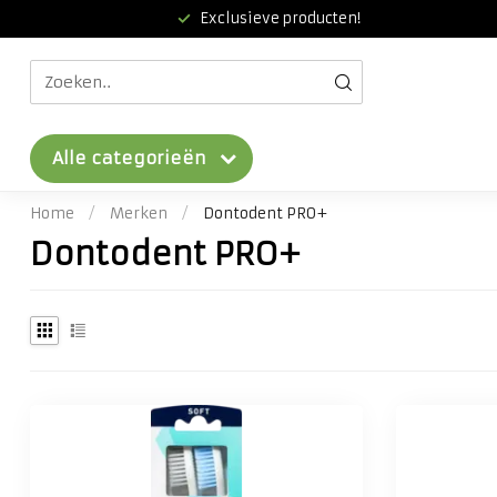
Exclusieve producten!
Alle categorieën
Home
/
Merken
/
Dontodent PRO+
Dontodent PRO+