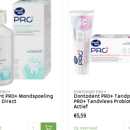
 PRO+
DONTODENT PRO+
nt PRO+ Mondspoeling
Dontodent PRO+ Tandp
 Direct
PRO+ Tandvlees Probio
Actief
€5,59
d
Op voorraad