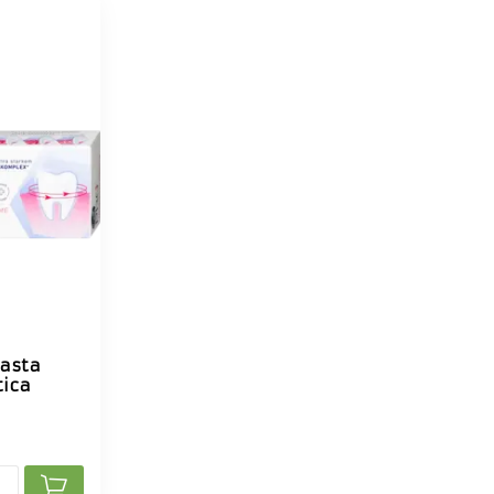
asta
tica