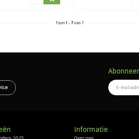
Toon
1
-
7
van 7
Abonneer 
vice
eën
Informatie
nders 2025
Over ons