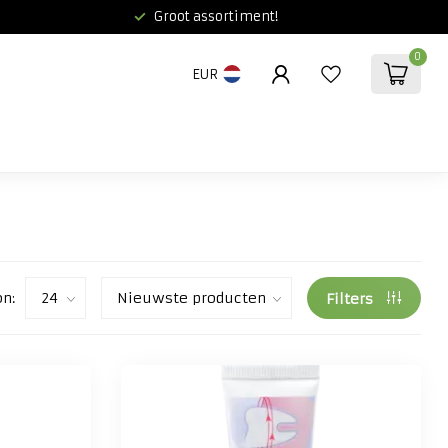
Groot assortiment!
0
EUR
on:
Filters