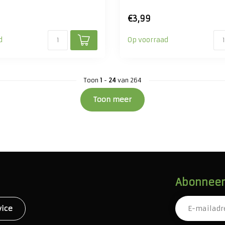
€3,99
d
Op voorraad
Toon
1
-
24
van 264
Toon meer
Abonneer 
vice