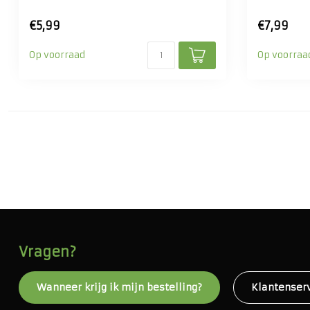
€5,99
€7,99
Op voorraad
Op voorraa
Vragen?
Wanneer krijg ik mijn bestelling?
Klantenser