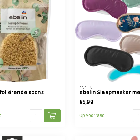
EBELIN
xfoliërende spons
ebelin Slaapmasker me
€5,99
d
Op voorraad