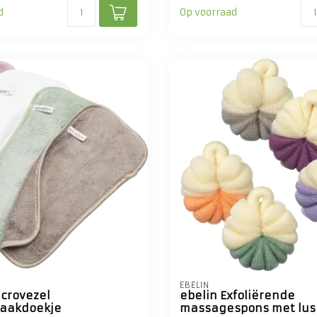
d
Op voorraad
EBELIN
icrovezel
ebelin Exfoliërende
aakdoekje
massagespons met lus