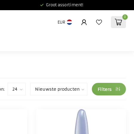
Groot assortiment!
0
EUR
on:
Filters