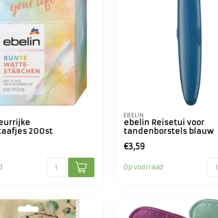
EBELIN
eurrijke
ebelin Reisetui voor
aafjes 200st
tandenborstels blauw
€3,59
d
Op voorraad