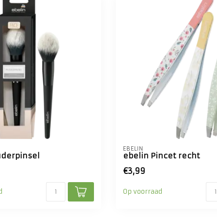
EBELIN
uderpinsel
ebelin Pincet recht
€3,99
d
Op voorraad