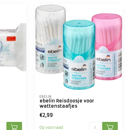
EBELIN
ebelin Reisdoosje voor
wattenstaafjes
€2,99
Op voorraad