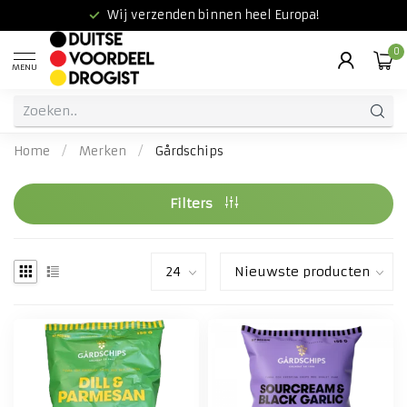
Wij verzenden binnen heel Europa!
0
MENU
Home
/
Merken
/
Gårdschips
Filters