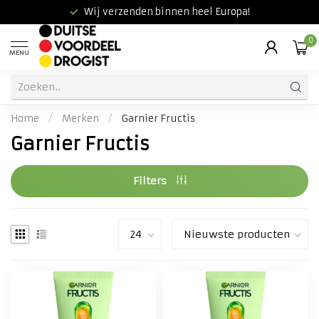
Wij verzenden binnen heel Europa!
0
MENU
Home
/
Merken
/
Garnier Fructis
Garnier Fructis
Filters