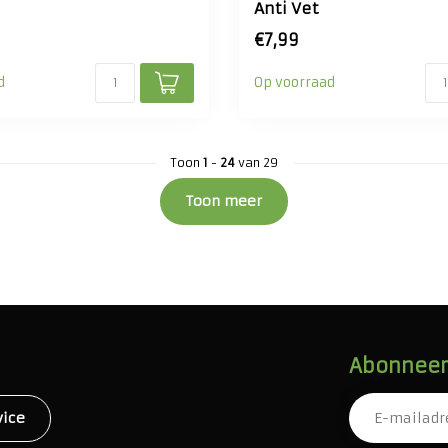
e
Anti Vet
€7,99
d
Op voorraad
Toon
1
-
24
van 29
Toon meer
Abonneer 
vice