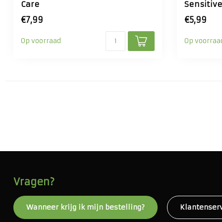
Care
Sensitiv
€7,99
€5,99
Op voorraad
Op voorraa
Vragen?
Wanneer krijg ik mijn bestelling?
Klantenser