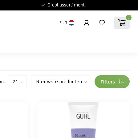
Groot assortiment!
0
EUR
on:
Filters