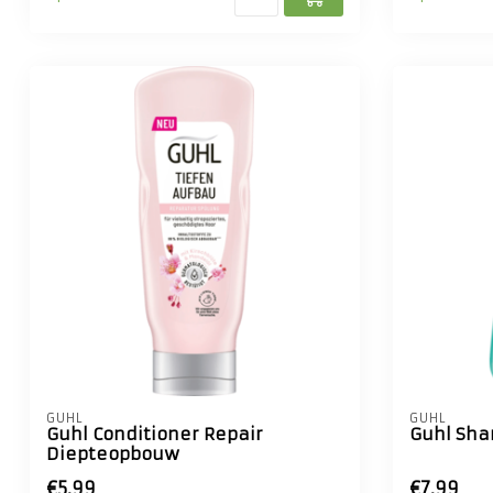
GUHL
GUHL
Guhl Conditioner Repair
Guhl Sha
Diepteopbouw
€5,99
€7,99