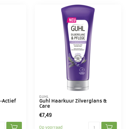
GUHL
-Actief
Guhl Haarkuur Zilverglans &
Care
€7,49
Op voorraad