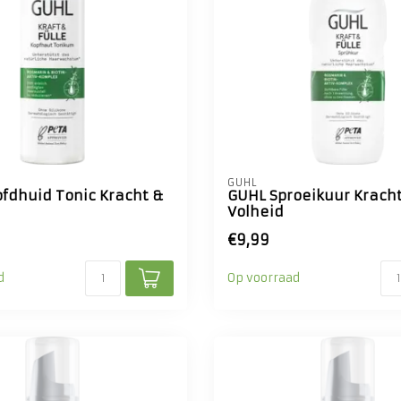
GUHL
fdhuid Tonic Kracht &
GUHL Sproeikuur Krach
Volheid
€9,99
d
Op voorraad