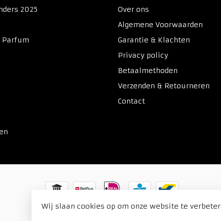
nders 2025
Over ons
Algemene Voorwaarden
& Parfum
Garantie & Klachten
Privacy policy
Betaalmethoden
Verzenden & Retourneren
Contact
ken
Wij slaan cookies op om onze website te verbeter
© Copyright 2026 Duitse Voordeel Drogist