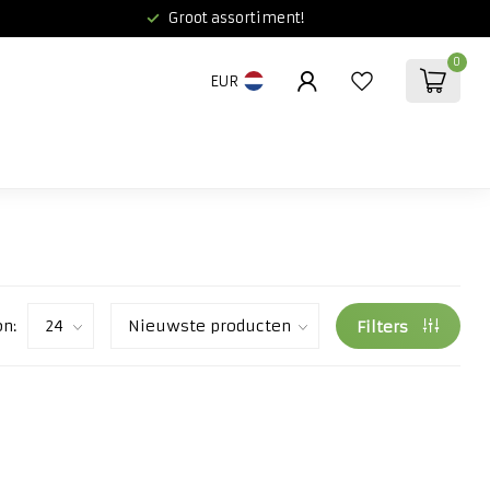
Groot assortiment!
0
EUR
on:
Filters