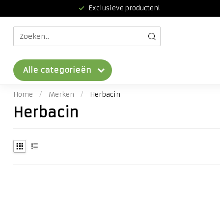
Exclusieve producten!
Alle categorieën
Home
/
Merken
/
Herbacin
Herbacin