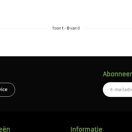
Toon
1
-
0
van 0
Abonneer 
vice
eën
Informatie