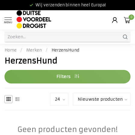
Wij verzenden binnen heel Europa!
0
MENU
Home
/
Merken
/
HerzensHund
HerzensHund
Filters
Geen producten gevonden!