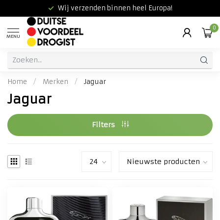
Wij verzenden binnen heel Europa!
0
MENU
Home
/
Merken
/
Jaguar
Jaguar
Filters