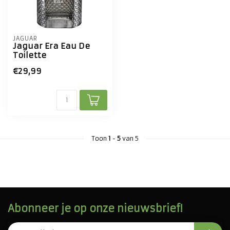
JAGUAR
Jaguar Era Eau De
Toilette
€29,99
Toon
1
-
5
van 5
Abonneer je op onze nieuwsbrief!