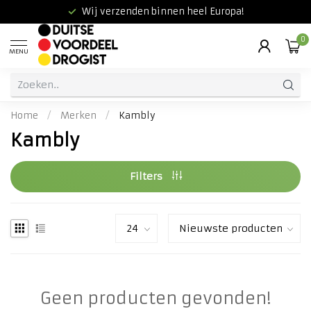
Wij verzenden binnen heel Europa!
0
MENU
Home
/
Merken
/
Kambly
Kambly
Filters
Geen producten gevonden!