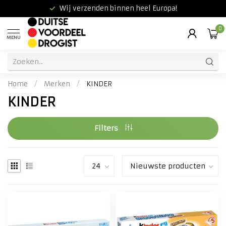
Wij verzenden binnen heel Europa!
0
MENU
Home
/
Merken
/
KINDER
KINDER
Filters