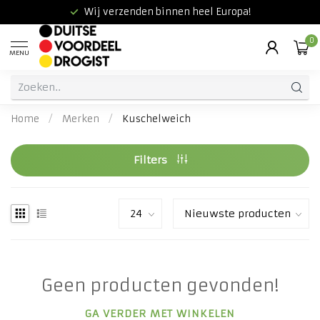
Wij verzenden binnen heel Europa!
0
MENU
Home
/
Merken
/
Kuschelweich
Filters
Geen producten gevonden!
GA VERDER MET WINKELEN