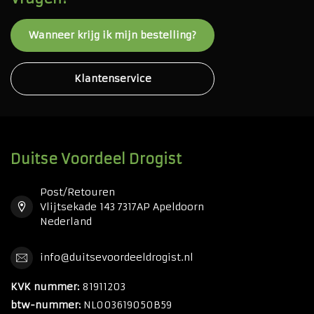
Wanneer krijg ik mijn bestelling?
Klantenservice
Duitse Voordeel Drogist
Post/Retouren
Vlijtsekade 143 7317AP Apeldoorn
Nederland
info@duitsevoordeeldrogist.nl
KVK nummer:
81911203
btw-nummer:
NL003619050B59