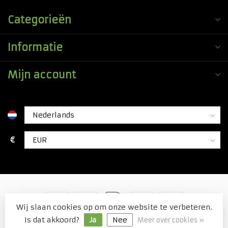
Categorieën
Informatie
Mijn account
€
Wij slaan cookies op om onze website te verbeteren.
© Copyright 2026 Duitse Voordeel Drogist
Is dat akkoord?
Ja
Nee
Meer over cookies »