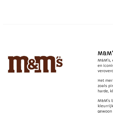
M&M's
M&M's, e
en iconi
veroverd
Het mer
zoals pi
harde, k
M&M's be
kleurrij
gewoon o