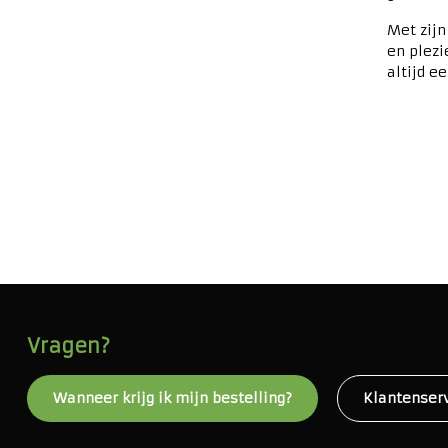
Met zijn
en plezi
altijd e
Vragen?
Wanneer krijg ik mijn bestelling?
Klantenser