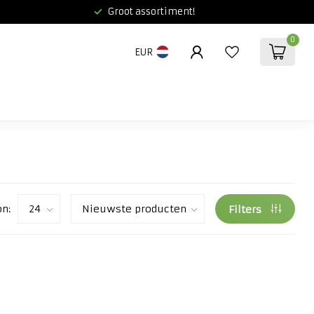
Groot assortiment!
0
EUR
on:
Filters