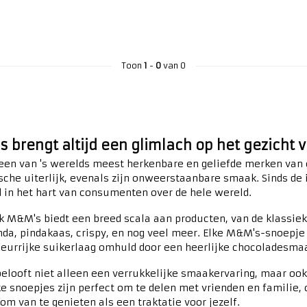
Toon
1
-
0
van 0
 brengt altijd een glimlach op het gezicht
en van 's werelds meest herkenbare en geliefde merken van c
sche uiterlijk, evenals zijn onweerstaanbare smaak. Sinds de 
 in het hart van consumenten over de hele wereld.
k M&M's biedt een breed scala aan producten, van de klassie
nda, pindakaas, crispy, en nog veel meer. Elke M&M's-snoepj
leurrijke suikerlaag omhuld door een heerlijke chocoladesma
looft niet alleen een verrukkelijke smaakervaring, maar ook 
ke snoepjes zijn perfect om te delen met vrienden en familie, 
m van te genieten als een traktatie voor jezelf.