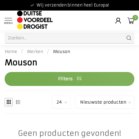
Wij verzenden binnen heel Europa!
0
MENU
Home
/
Merken
/
Mouson
Mouson
Filters
Geen producten gevonden!