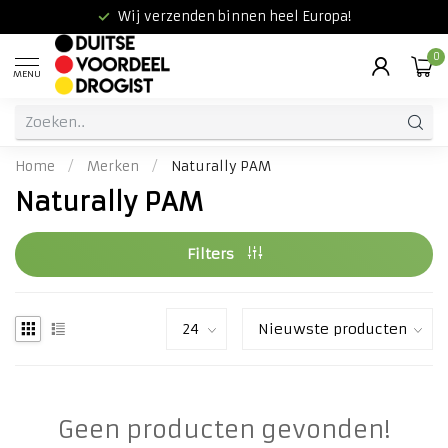
Wij verzenden binnen heel Europa!
0
MENU
Home
/
Merken
/
Naturally PAM
Naturally PAM
Filters
Geen producten gevonden!