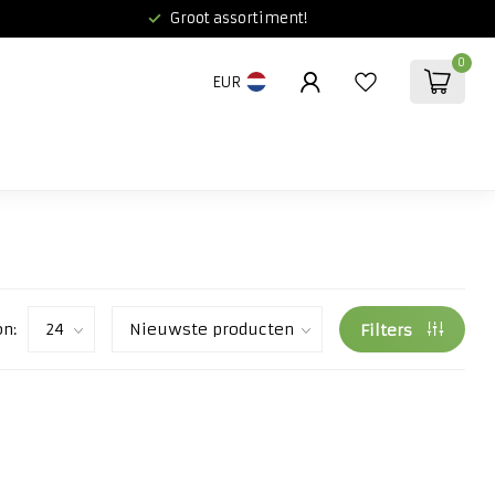
Groot assortiment!
0
EUR
on:
Filters