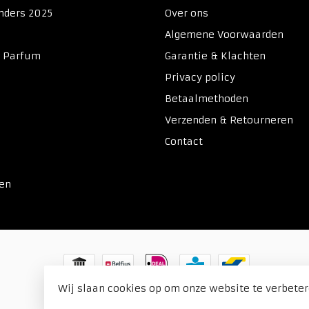
nders 2025
Over ons
Algemene Voorwaarden
& Parfum
Garantie & Klachten
Privacy policy
Betaalmethoden
Verzenden & Retourneren
Contact
ken
Wij slaan cookies op om onze website te verbeter
© Copyright 2026 Duitse Voordeel Drogist