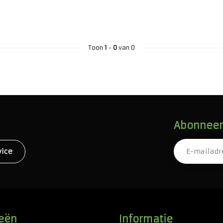
Toon
1
-
0
van 0
Abonneer 
vice
eën
Informatie