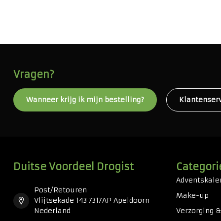
Vragen?
Wanneer krijg ik mijn bestelling?
Klantenser
Duitse Voordeel Drogist
Categori
Adventskale
Post/Retouren
Make-up
Vlijtsekade 143 7317AP Apeldoorn
Nederland
Verzorging 