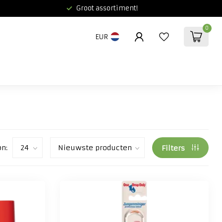
Groot assortiment!
0
EUR
on:
Filters