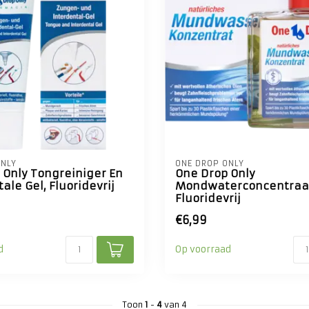
ONLY
ONE DROP ONLY
 Only Tongreiniger En
One Drop Only
ale Gel, Fluoridevrij
Mondwaterconcentraa
Fluoridevrij
€6,99
d
Op voorraad
Toon
1
-
4
van 4