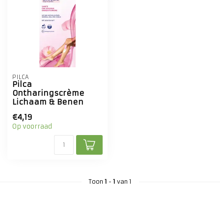
PILCA
Pilca
Ontharingscrème
Lichaam & Benen
€4,19
Op voorraad
Toon
1
-
1
van 1