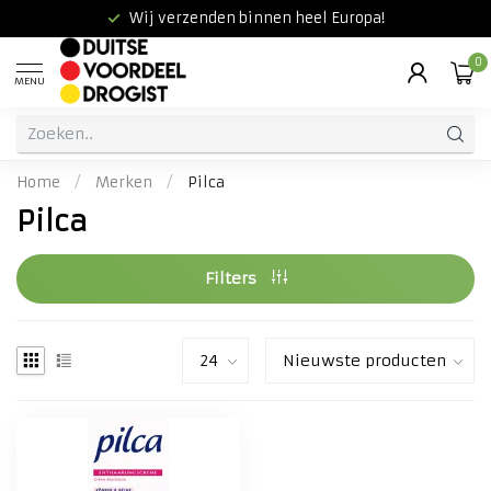
Wij verzenden binnen heel Europa!
0
MENU
Home
/
Merken
/
Pilca
Pilca
Filters