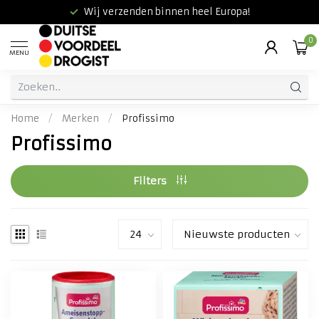
Wij verzenden binnen heel Europa!
0
MENU
Home
/
Merken
/
Profissimo
Profissimo
Filters