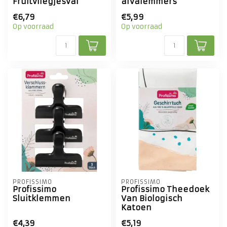
Fruitvliegjesval
afvalemmers
€6,79
€5,99
Op voorraad
Op voorraad
PROFISSIMO
PROFISSIMO
Profissimo
Profissimo Theedoek
Sluitklemmen
Van Biologisch
Katoen
€4,39
€5,19