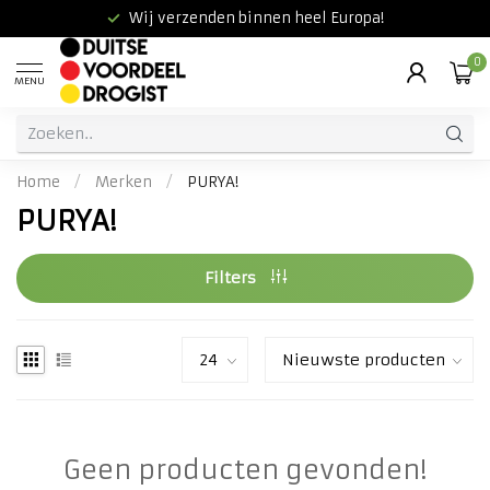
Wij verzenden binnen heel Europa!
0
MENU
Home
/
Merken
/
PURYA!
PURYA!
Filters
Geen producten gevonden!